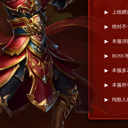
▶
上线赠
▶
绝对不
▶
本服消
▶
BOS
▶
本服多
▶
本服所
▶
纯散人