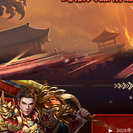
▶
202